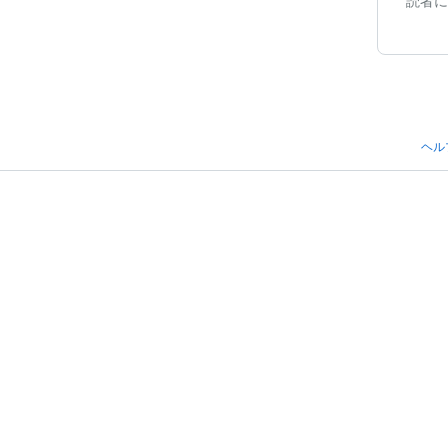
読者に
ヘル