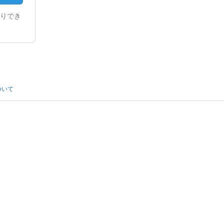
りでき
ついて