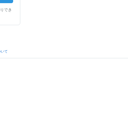
りでき
ついて