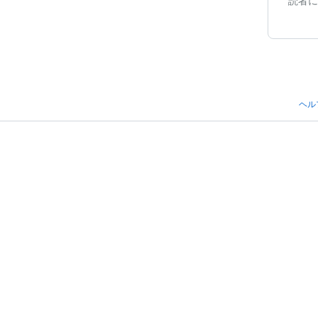
読者に
ヘル