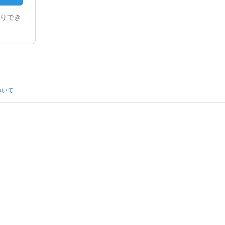
りでき
ついて