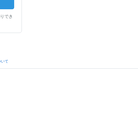
りでき
ついて