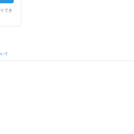
りでき
ついて