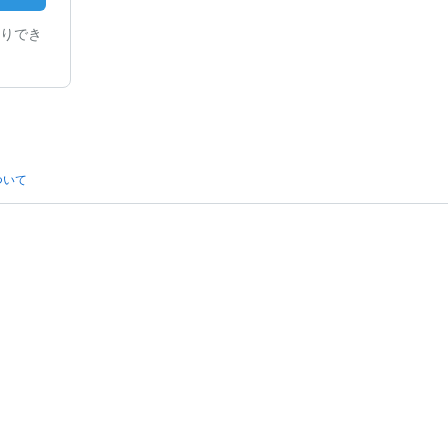
りでき
ついて