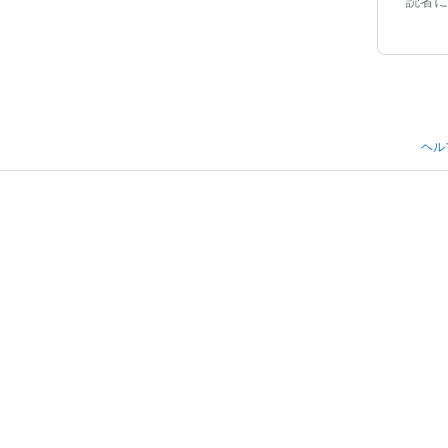
読者に
ヘル