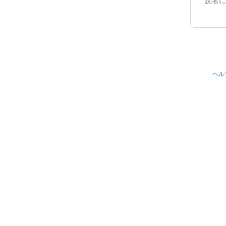
読者に
ヘル