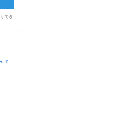
りでき
ついて