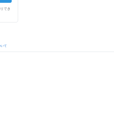
りでき
ついて