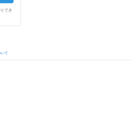
りでき
ついて