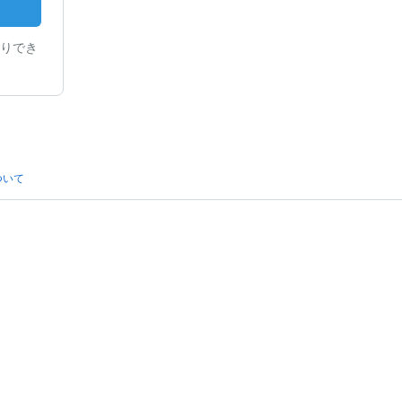
りでき
ついて