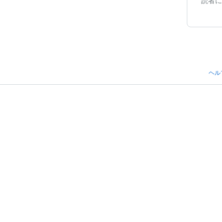
読者に
ヘル