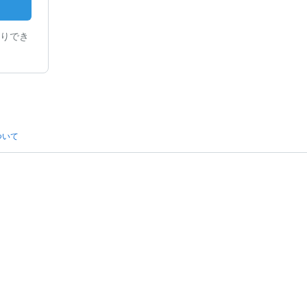
りでき
ついて