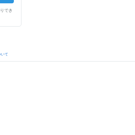
りでき
ついて