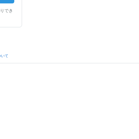
りでき
ついて