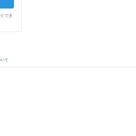
りでき
ついて