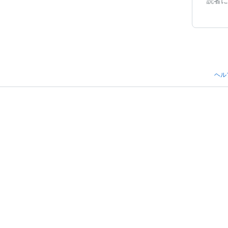
読者に
ヘル