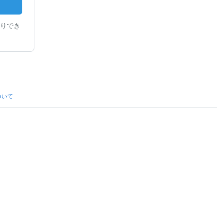
りでき
ついて