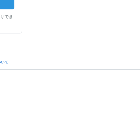
りでき
ついて