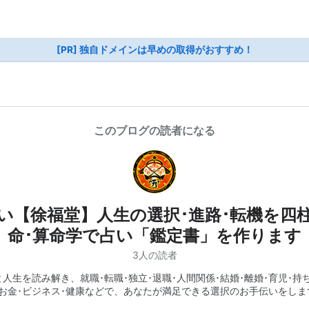
[PR] 独自ドメインは早めの取得がおすすめ！
このブログの読者になる
い【徐福堂】人生の選択･進路･転機を四
命･算命学で占い「鑑定書」を作ります
3人の読者
人生を読み解き、就職･転職･独立･退職･人間関係･結婚･離婚･育児･持
･お金･ビジネス･健康などで、あなたが満足できる選択のお手伝いをしま