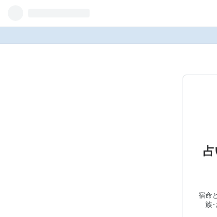
占
宿命と
族