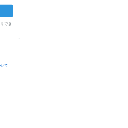
りでき
ついて