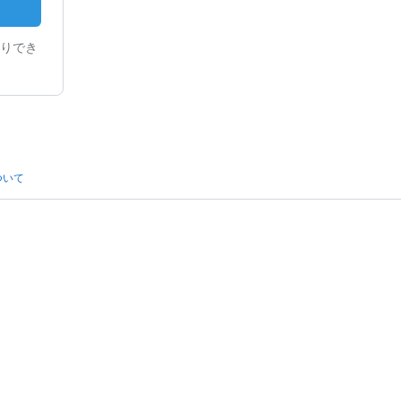
りでき
ついて