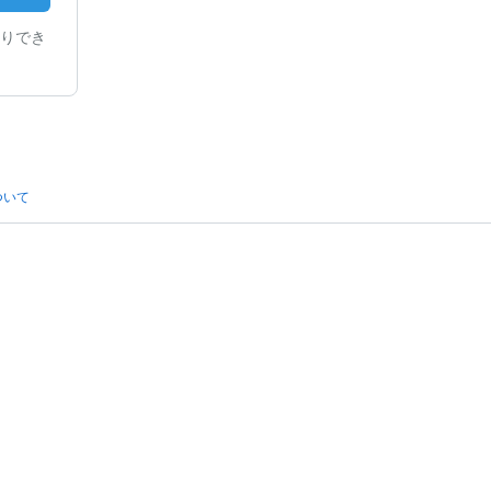
りでき
ついて