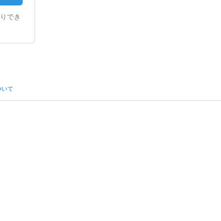
りでき
ついて