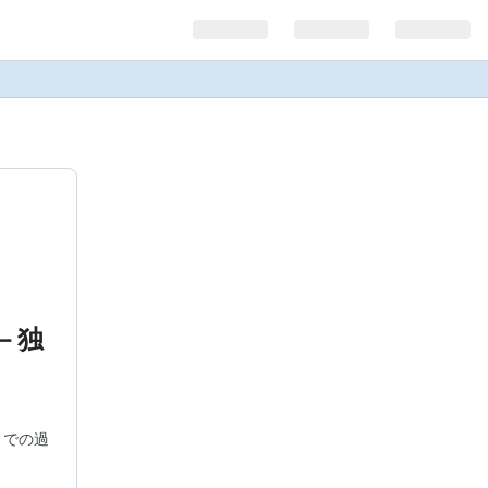
険－独
までの過