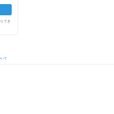
りでき
ついて