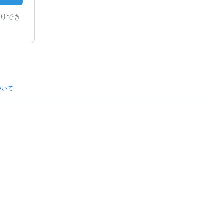
りでき
ついて