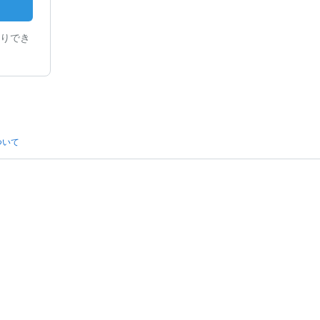
りでき
ついて