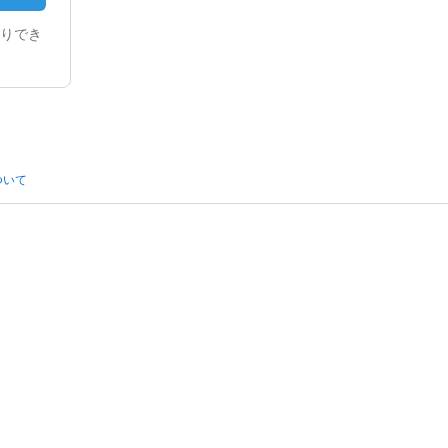
りでき
ついて