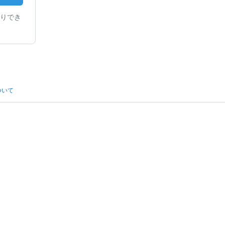
りでき
ついて