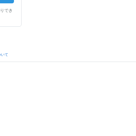
りでき
ついて