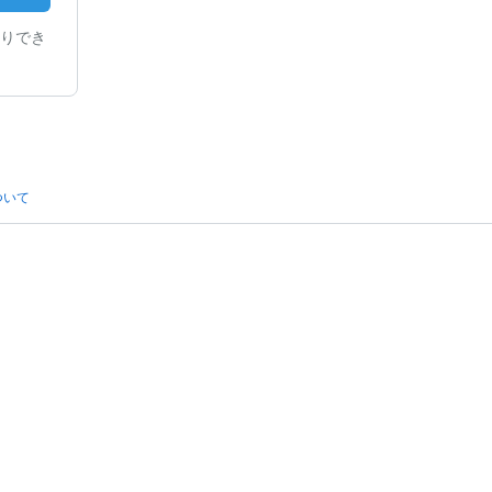
りでき
ついて