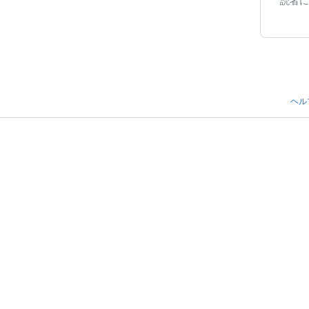
読者に
ヘル