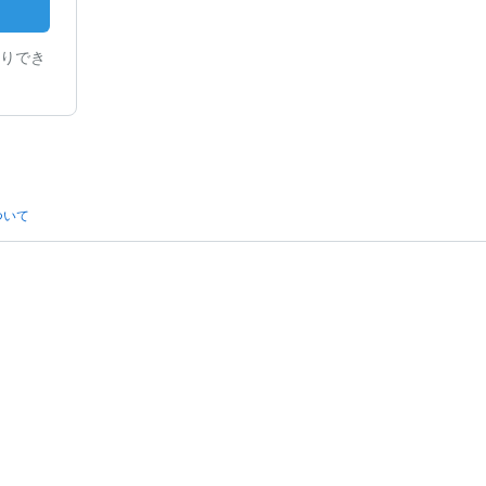
りでき
ついて