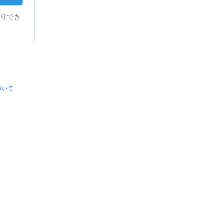
りでき
ついて