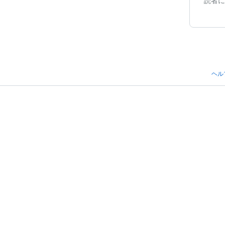
読者に
ヘル