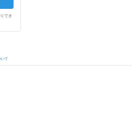
りでき
ついて