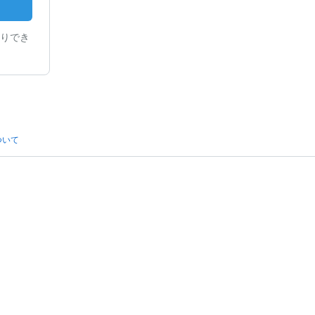
りでき
ついて