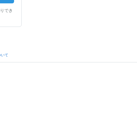
りでき
ついて