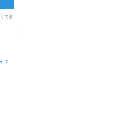
りでき
ついて