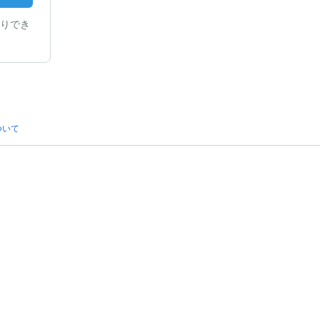
りでき
ついて