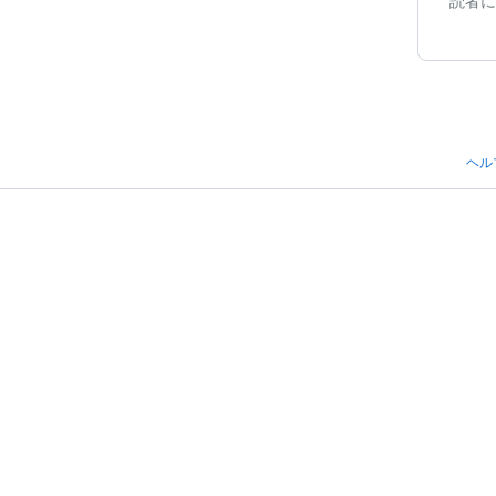
読者に
ヘル