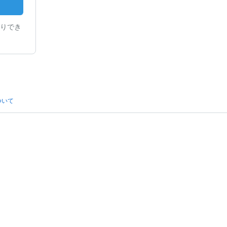
りでき
ついて