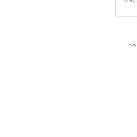
読者に
ヘル