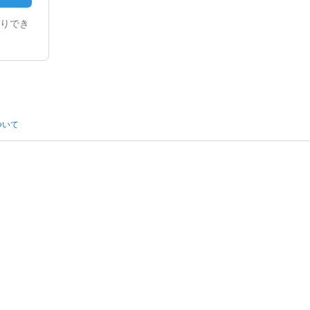
りでき
ついて