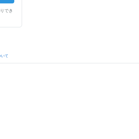
りでき
ついて