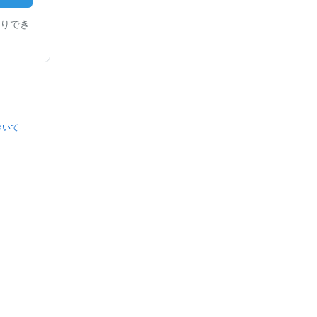
りでき
ついて