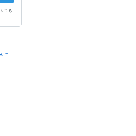
りでき
ついて