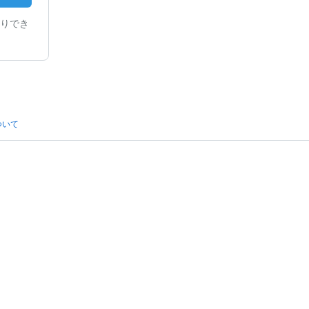
りでき
ついて